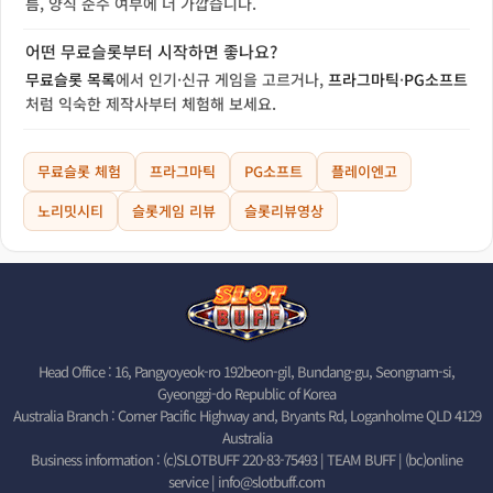
름, 양식 준수 여부에 더 가깝습니다.
어떤 무료슬롯부터 시작하면 좋나요?
무료슬롯 목록
에서 인기·신규 게임을 고르거나,
프라그마틱
·
PG소프트
처럼 익숙한 제작사부터 체험해 보세요.
무료슬롯 체험
프라그마틱
PG소프트
플레이엔고
노리밋시티
슬롯게임 리뷰
슬롯리뷰영상
Head Office : 16, Pangyoyeok-ro 192beon-gil, Bundang-gu, Seongnam-si,
Gyeonggi-do Republic of Korea
Australia Branch : Corner Pacific Highway and, Bryants Rd, Loganholme QLD 4129
Australia
Business information : (c)SLOTBUFF 220-83-75493 | TEAM BUFF | (bc)online
service |
info@slotbuff.com