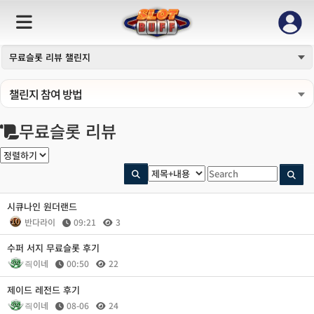
무료슬롯 리뷰 챌린지
챌린지 참여 방법
무료슬롯 리뷰
시큐나인 원더랜드
반다라이
09:21
3
수퍼 서지 무료슬롯 후기
즥이네
00:50
22
제이드 레전드 후기
즥이네
08-06
24