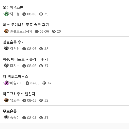
오라메 6스핀
닥드정
08-06
29
데스 도미니언 무료 슬롯 후기
슬롯으로집사기
08-06
29
겜블슬롯 후기
아딩딩
08-06
38
AFK 에어포트 시큐리티 후기
마지노
08-06
37
더 빅도그하우스
매일커피
08-05
47
빅도그하우스 챌린지
망고루
08-05
52
무료슬롯
송송이
08-05
57