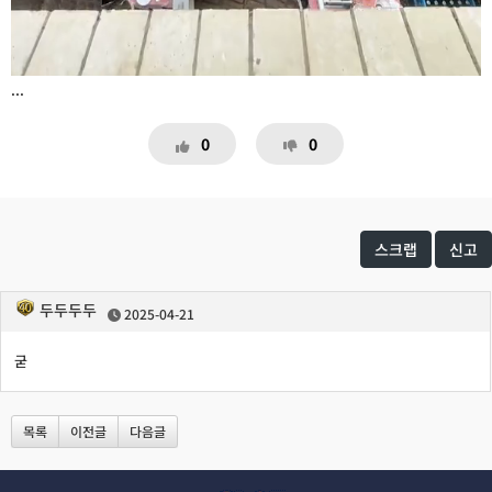
...
0
0
스크랩
신고
두두두두
2025-04-21
굳
목록
이전글
다음글