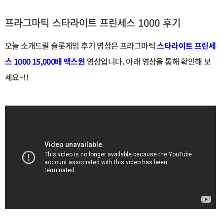
프라그마틱 스타라이트 프린세스 1000 후기
오늘 소개드릴 슬롯게임 후기 영상은 프라그마틱
스타라이트 프린세
스 1000
15,000배 맥스윈
영상입니다. 아래 영상을 통해 확인해 보
세요~!!