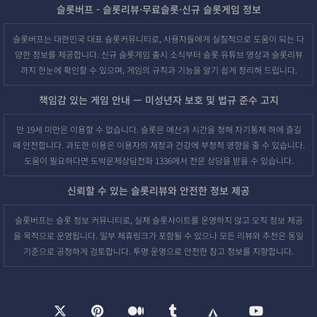
슬롯버프 - 슬롯리뷰·무료슬롯·신규 슬롯게임 정보
슬롯버프는 대한민국 대표 슬롯커뮤니티로, 사용자들에게 실질적으로 도움이 되는 다
양한 정보를 제공합니다. 신규 슬롯게임 출시 소식부터 슬롯 유튜브 영상과 슬롯리뷰
까지 한눈에 확인할 수 있으며, 게임의 규칙과 기능을 알기 쉽게 정리해 드립니다.
책임감 있는 게임 안내 — 미성년자 보호 및 법규 준수 고지
만 19세 미만은 이용할 수 없습니다. 슬롯은 예산과 시간을 정해 자기통제 하에 즐길
때 안전합니다. 과도한 이용은 이용자의 재정과 건강에 부정적 영향을 줄 수 있습니다.
도움이 필요하다면 도박문제상담전화 1336에서 전문 상담을 받을 수 있습니다.
신뢰할 수 있는 슬롯리뷰와 안전한 정보 제공
슬롯버프는 슬롯 정보 커뮤니티로, 실제 슬롯사이트를 운영하지 않고 오직 정보 제공
을 목적으로 운영됩니다. 일부 제휴링크가 포함될 수 있으나 모든 리뷰와 추천은 동일
기준으로 공정하게 검토합니다. 투명 운영으로 안전한 참고 정보를 지향합니다.