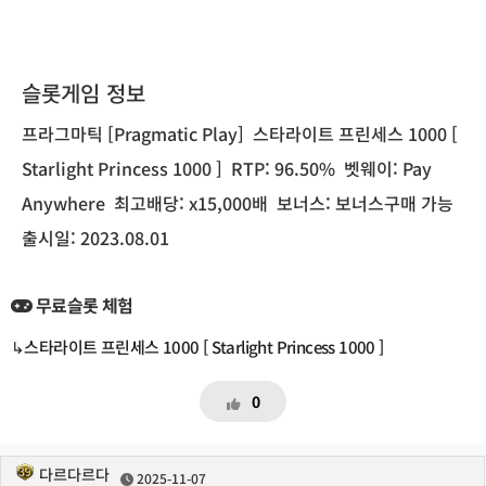
슬롯게임 정보
프라그마틱 [Pragmatic Play]
스타라이트 프린세스 1000 [
Starlight Princess 1000 ]
RTP: 96.50%
벳웨이: Pay
Anywhere
최고배당: x15,000배
보너스: 보너스구매 가능
출시일: 2023.08.01
무료슬롯 체험
↳스타라이트 프린세스 1000 [ Starlight Princess 1000 ]
0
다르다르다
2025-11-07