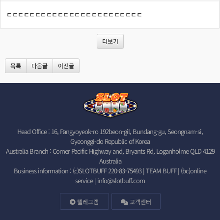
ㄷㄷㄷㄷㄷㄷㄷㄷㄷㄷㄷㄷㄷㄷㄷㄷㄷㄷㄷㄷㄷㄷㄷㄷ
더보기
목록
다음글
이전글
Head Office : 16, Pangyoyeok-ro 192beon-gil, Bundang-gu, Seongnam-si,
Gyeonggi-do Republic of Korea
Australia Branch : Corner Pacific Highway and, Bryants Rd, Loganholme QLD 4129
Australia
Business information : (c)SLOTBUFF 220-83-75493 | TEAM BUFF | (bc)online
service |
info@slotbuff.com
텔레그램
고객센터