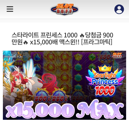
스타라이트 프린세스 1000 🔥당첨금 900
만원🔥 x15,000배 맥스윈!! [프라그마틱]