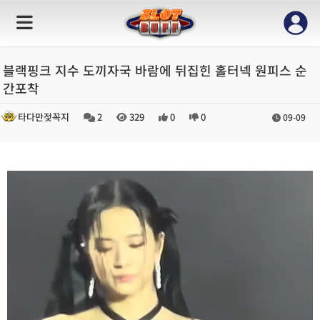
블랙핑크 지수 도끼자국 바람에 뒤집힌 홀터넥 원피스 순
간포착
타다만젖꼭지
2
329
0
0
09-09