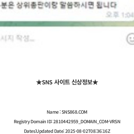
★
사이트 신상정보★
SNS
Name : SNS868.COM
Registry Domain ID: 2810442959_DOMAIN_COM-VRSN
Dates:Updated Date: 2025-08-02T08:36:16Z