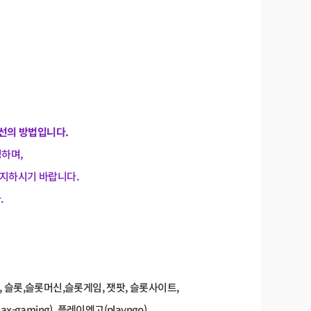
선의 방법입니다.
하며,
방지하시기 바랍니다.
.
 슬롯,슬롯머신,슬롯게임, 잿팟, 슬롯사이트,
gaming), 플레이엔고(playngo),