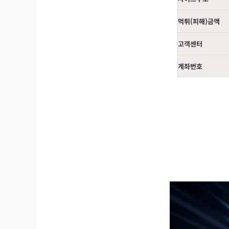
먹튀(피해)금액
고객센터
계좌번호