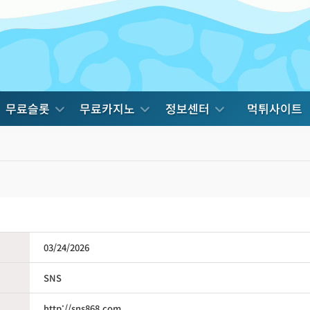
무료슬롯
무료카지노
정보센터
먹튀사이트
03/24/2026
SNS
http://sns868.com