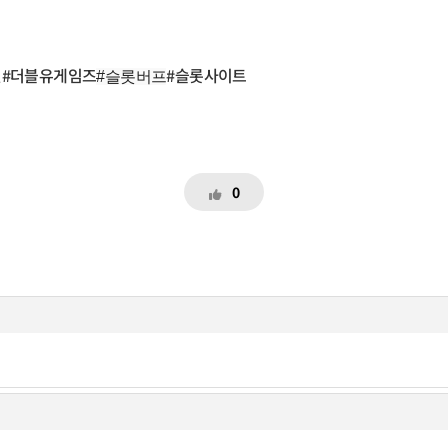
#
더블유게임즈
#슬롯사이트
#슬롯버프
0