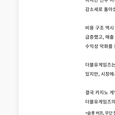
감소세로 돌아섰
비용 구조 역시
급증했고, 매출
수익성 악화를 
더블유게임즈는 
있지만, 시장에
결국 카지노 게
더블유게임즈의 
<슬롯 버프, 무단 전