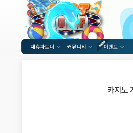
제휴파트너
커뮤니티
이벤트
카지노 