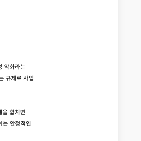
성 악화라는
는 규제로 사업
웹을 합치면
 이는 안정적인