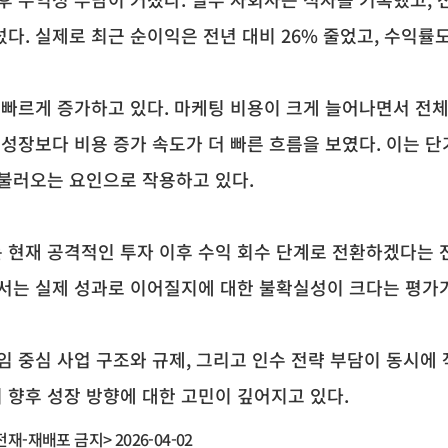
다. 실제로 최근 순이익은 전년 대비 26% 줄었고, 수익률
 빠르게 증가하고 있다. 마케팅 비용이 크게 늘어나면서 전
 성장보다 비용 증가 속도가 더 빠른 흐름을 보였다. 이는 
불러오는 요인으로 작용하고 있다.
현재 공격적인 투자 이후 수익 회수 단계로 전환하겠다는 
서는 실제 성과로 이어질지에 대한 불확실성이 크다는 평가가
임 중심 사업 구조와 규제, 그리고 인수 전략 부담이 동시에
향후 성장 방향에 대한 고민이 깊어지고 있다.
재-재배포 금지> 2026-04-02