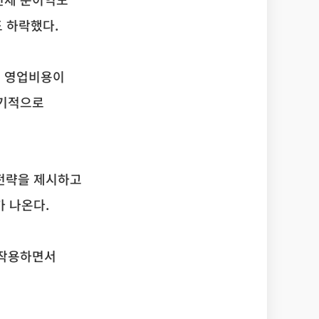
도 하락했다.
체 영업비용이
단기적으로
전략을 제시하고
 나온다.
 작용하면서