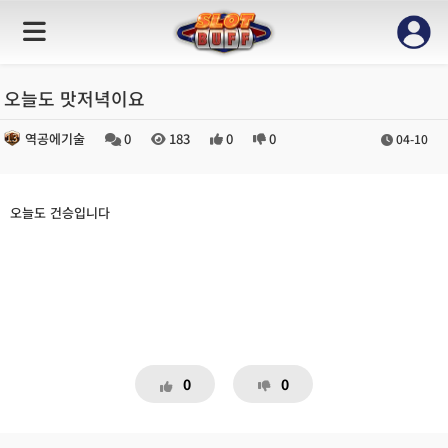
오늘도 맛저녁이요
역공에기술
0
183
0
0
04-10
오늘도 건승입니다
0
0