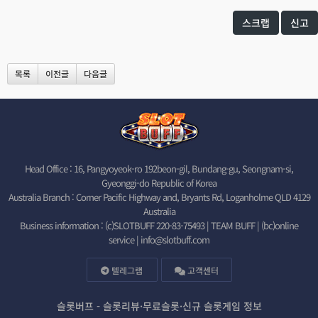
스크랩
신고
목록
이전글
다음글
Head Office : 16, Pangyoyeok-ro 192beon-gil, Bundang-gu, Seongnam-si,
Gyeonggi-do Republic of Korea
Australia Branch : Corner Pacific Highway and, Bryants Rd, Loganholme QLD 4129
Australia
Business information : (c)SLOTBUFF 220-83-75493 | TEAM BUFF | (bc)online
service |
info@slotbuff.com
텔레그램
고객센터
슬롯버프 - 슬롯리뷰·무료슬롯·신규 슬롯게임 정보