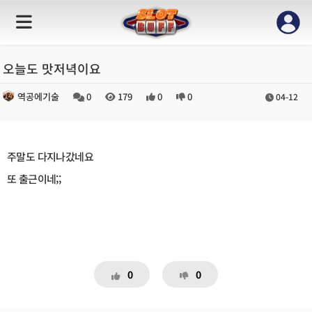
오늘도 맛저녁이요
역공에기술
0
179
0
0
04-12
주말도 다지나갔네요
또 출근이네;;
0
0