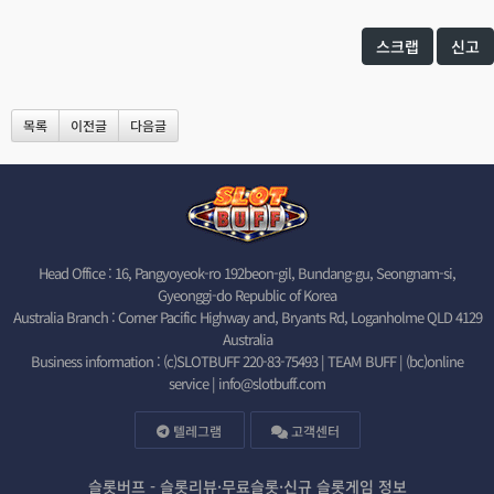
스크랩
신고
목록
이전글
다음글
Head Office : 16, Pangyoyeok-ro 192beon-gil, Bundang-gu, Seongnam-si,
Gyeonggi-do Republic of Korea
Australia Branch : Corner Pacific Highway and, Bryants Rd, Loganholme QLD 4129
Australia
Business information : (c)SLOTBUFF 220-83-75493 | TEAM BUFF | (bc)online
service |
info@slotbuff.com
텔레그램
고객센터
슬롯버프 - 슬롯리뷰·무료슬롯·신규 슬롯게임 정보