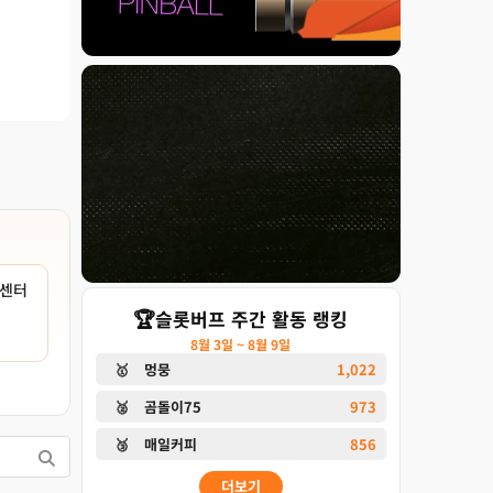
센터
🏆
슬롯버프 주간 활동 랭킹
8월 3일 ~ 8월 9일
🥇
멍뭉
1,022
🥈
곰돌이75
973
🥉
매일커피
856
더보기