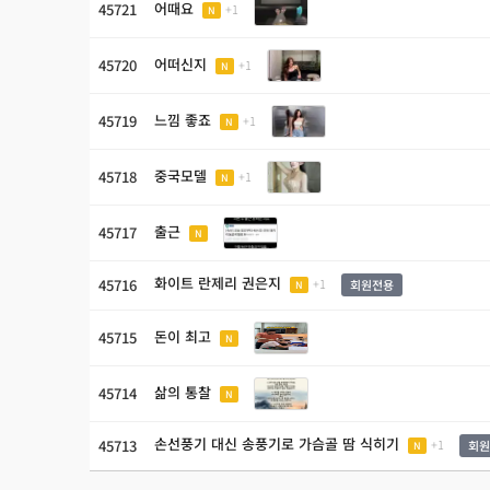
어때요
45721
+1
N
어떠신지
45720
+1
N
느낌 좋죠
45719
+1
N
중국모델
45718
+1
N
출근
45717
N
화이트 란제리 권은지
45716
+1
회원전용
N
돈이 최고
45715
N
삶의 통찰
45714
N
손선풍기 대신 송풍기로 가슴골 땀 식히기
45713
+1
회원
N