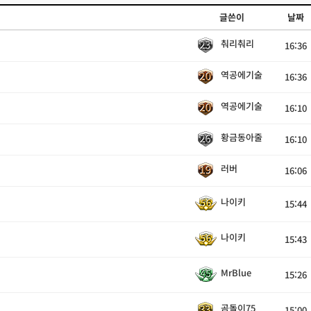
글쓴이
날짜
춰리춰리
16:36
역공에기술
16:36
역공에기술
16:10
황금동아줄
16:10
러버
16:06
나이키
15:44
나이키
15:43
MrBlue
15:26
곰돌이75
15:00