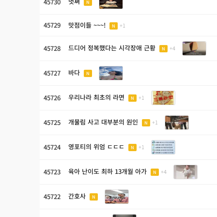
멋쪄
45730
N
45729
맛점이들 ~~~!
+1
N
드디어 정복했다는 시각장애 근황
45728
+4
N
바다
45727
N
우리나라 최초의 라면
45726
+1
N
개물림 사고 대부분의 원인
45725
+1
N
영포티의 위엄 ㄷㄷㄷ
45724
+1
N
육아 난이도 최하 13개월 아가
45723
+4
N
간호사
45722
N