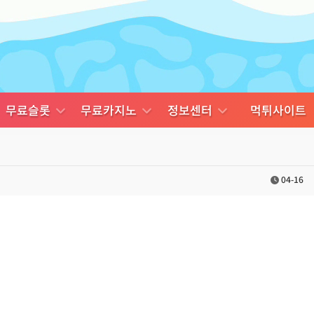
무료슬롯
무료카지노
정보센터
먹튀사이트
04-16