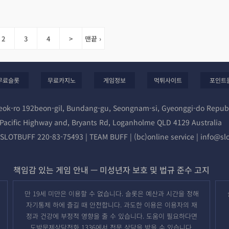
2
3
4
>
맨끝 ›
무료슬롯
무료카지노
게임정보
먹튀사이트
포인트
yeok-ro 192beon-gil, Bundang-gu, Seongnam-si, Gyeonggi-do Republ
r Pacific Highway and, Bryants Rd, Loganholme QLD 4129 Australia
c)SLOTBUFF 220-83-75493 | TEAM BUFF | (bc)online service |
info@sl
책임감 있는 게임 안내 — 미성년자 보호 및 법규 준수 고지
만 19세 미만은 이용할 수 없습니다. 슬롯은 예산과 시간을 정해
자기통제 하에 즐길 때 안전합니다. 과도한 이용은 이용자의 재
정과 건강에 부정적 영향을 줄 수 있습니다. 도움이 필요하다면
도박문제상담전화 1336에서 전문 상담을 받을 수 있습니다.