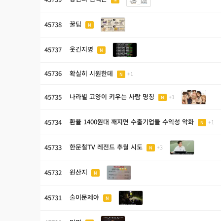
꿀팁
45738
N
웃긴지명
45737
N
45736
확실히 시원한데
+1
N
나라별 고양이 키우는 사람 명칭
45735
+1
N
환율 1400원대 깨지면 수출기업들 수익성 악화
45734
+1
N
한문철TV 레전드 추월 시도
45733
+3
N
원산지
45732
N
술이문제야
45731
N