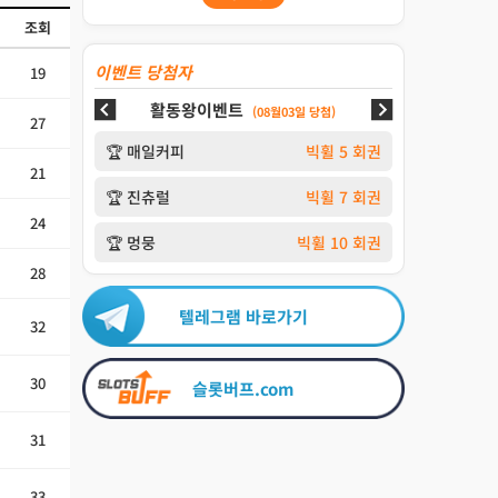
조회
이벤트 당첨자
19
활동왕이벤트
(08월03일 당첨)
27
🏆 매일커피
빅휠 5 회권
21
🏆 진츄럴
빅휠 7 회권
24
🏆 멍뭉
빅휠 10 회권
28
텔레그램 바로가기
32
30
슬롯버프.com
31
33