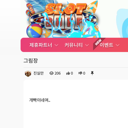
제휴파트너
커뮤니티
이벤트
그림장
진실만
206
0
0
개빡이네여..