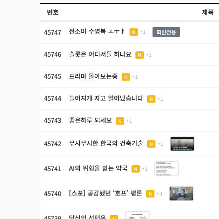
번호
제목
전소미 수영복 ㅗㅜㅑ
45747
+1
회원전용
N
45746
슬롯은 어디서들 하나요
+1
N
45745
드라마 몰아보는중
+1
N
45744
늘어지게 자고 일어났습니다
+1
N
45743
좋은하루 되세요
+1
N
무시무시한 한국의 건축기술
45742
+1
N
AI의 위협을 받는 약국
45741
+1
N
[스포] 공감됐던 ‘호프’ 평론
45740
+3
N
당신의 선택은
45739
N