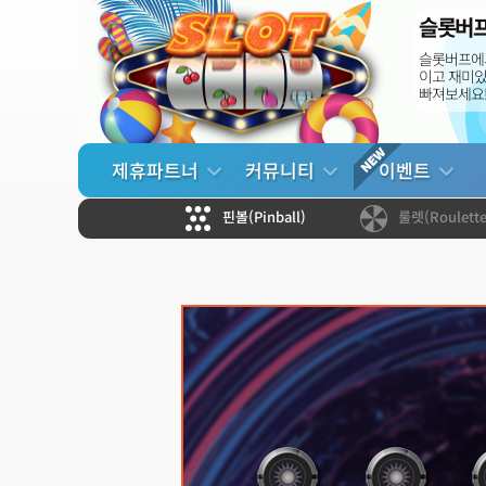
슬롯버프
슬롯버프에서
이고 재미있
빠져보세요
제휴파트너
커뮤니티
이벤트
핀볼(Pinball)
룰렛(Roulette