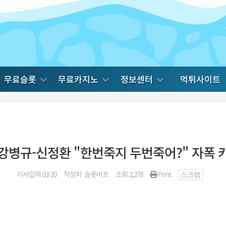
무료슬롯
무료카지노
정보센터
먹튀사이트
 강병규-신정환 "한번죽지 두번죽어?" 자폭 카
기사입력 03-20
작성자
슬롯버프
조회 2,278
Print
스크랩