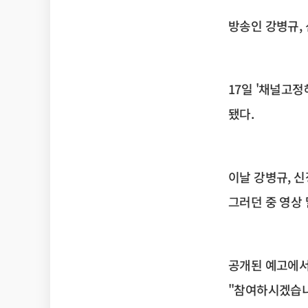
방송인 강병규,
17일 '채널고정
됐다.
이날 강병규, 
그러던 중 영상 
공개된 예고에서
"참여하시겠습니