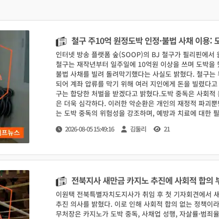
철구 주10억 원정도박 인정·불법 사채 이용:
인터넷 방송 플랫폼 숲(SOOP)의 BJ 철구가 필리핀에
철구는 재작년부터 일주일에 10억원 이상을 쓰며 도박을 
불법 사채를 빌려 돌려막기했다는 사실도 밝혔다. 철구는
되어 계좌 압류를 막기 위해 여러 지인에게 돈을 빌렸다고 
구는 합당한 처벌을 받겠다고 밝혔다.도박 중독은 사회적 
은 더욱 심각하다. 이러한 악순환은 개인의 재정적 파괴뿐만
는 도박 중독의 위험성을 강조하며, 예방과 치료에 대한 
야 한다. 첫째, 교육이 중요하다. 학교와 가정에서 도박
2026-08-05 15:49:16
김둘리
21
둘째, 정부는 불법 사채를 이용한 도박 중독을 막기 위한 
중독자들이 자신의 문제를 인정하고 치료를 받을 수 있도
아니라 사회적 안전망의 부족도 보여준다. 정부와 관련 기
하다. 철구가 합당한 처벌을 받으며, 도박 중독 예방과 치
전재-재배포 금지> 2026-08-05#카지노#도박중독#
전북지사 새만금 카지노 추진에 사회적 합의 
이원택 전북특별자치도지사가 취임 후 첫 기자회견에서 
추진 의사를 밝혔다. 이로 인해 사회적 합의 없는 정책이
무처장은 카지노가 도박 중독, 사채업 성행, 자살률·범죄율