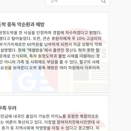
 도박 중독 악순환과 예방
서 원정도박을 한 사실을 인정하며 경찰에 자수하겠다고 밝혔다.
했다고 털어놓았다. 또한, 큰손 후원자에게 주 10% 고금리의
 부가가치세로만 60억원을 납부하게 되면서 자금 상황이 악화
설명했다. 현재 '엑셀방송'에서 출연진 정산도 하지 못한 철
문제로 인식되며, 특히 원정도박과 불법 사채를 이용하는 것
 아니라 가족 및 사회에도 부담을 줄 수 있다. 철구의 사례
필요성을 보여준다.도박 중독 예방은 여러 차원에서 이루어져
의 위험성과 부작용을 알리는 교육 프로그램을 운영해야 한다.
법안 강화가 필요하다. 셋째, 치료 지원 시스템의 구축은 도박
록 하는 것이 중요하다.철구의 사례는 개인의 도박 중독뿐만
관들은 이러한 문제를 해결하기 위해 더 강력한 대응이 필요
료에 대한 관심과 투자가 늘어나길 바란다.<슬롯 버프, 무단
도박예방#슬롯버프#슬롯사이트
부족 우려
새만금에 내국인 출입이 가능한 카지노를 포함한 복합리조트
라는 여론이 확산되고 있다. 이창엽 참여자치전북시민연대 사
 증가 등 지역사회에 악영향을 미칠 수 있다고 경고했다. 지