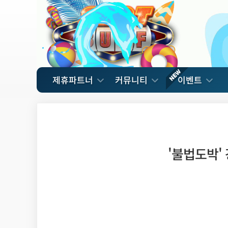
제휴파트너
커뮤니티
이벤트
'불법도박'