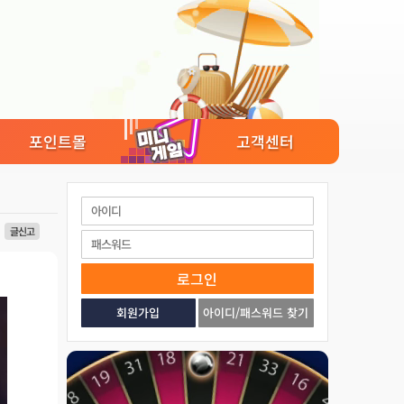
포인트몰
고객센터
글신고
로그인
회원가입
아이디/패스워드 찾기