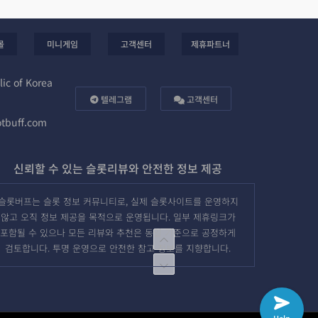
몰
미니게임
고객센터
제휴파트너
ic of Korea
텔레그램
고객센터
otbuff.com
신뢰할 수 있는 슬롯리뷰와 안전한 정보 제공
슬롯버프는 슬롯 정보 커뮤니티로, 실제 슬롯사이트를 운영하지
않고 오직 정보 제공을 목적으로 운영됩니다. 일부 제휴링크가
포함될 수 있으나 모든 리뷰와 추천은 동일 기준으로 공정하게
검토합니다. 투명 운영으로 안전한 참고 정보를 지향합니다.