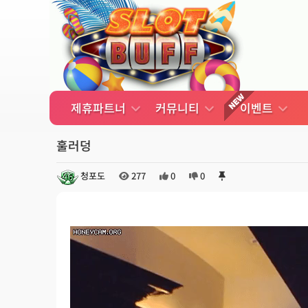
제휴파트너
커뮤니티
이벤트
훌러덩
청포도
277
0
0