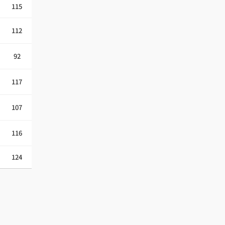
115
112
92
117
107
116
124