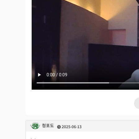
청포도
2025-06-13