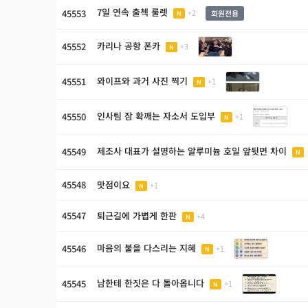
7일 연속 출첵 룰렛
45553
+2
회원전용
N
카리나 공항 폰카
45552
+3
N
와이프와 과거 사진 찍기
45551
+1
N
인사팀 잠 확깨는 자소서 도입부
45550
+1
N
제조사 대표가 설명하는 알루미늄 호일 앞뒷면 차이
45549
N
45548
맛점이요
+1
N
45547
퇴근길에 가볍게 한판
+4
N
마음의 불을 다스리는 지혜
45546
+1
N
남한테 한짓은 다 돌아옵니다
45545
+1
N