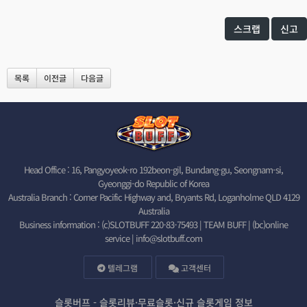
스크랩
신고
목록
이전글
다음글
Head Office : 16, Pangyoyeok-ro 192beon-gil, Bundang-gu, Seongnam-si,
Gyeonggi-do Republic of Korea
Australia Branch : Corner Pacific Highway and, Bryants Rd, Loganholme QLD 4129
Australia
Business information : (c)SLOTBUFF 220-83-75493 | TEAM BUFF | (bc)online
service |
info@slotbuff.com
텔레그램
고객센터
슬롯버프 - 슬롯리뷰·무료슬롯·신규 슬롯게임 정보