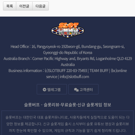
목록
이전글
다음글
Head Office : 16, Pangyoyeok-ro 192beon-gil, Bundang-gu, Seongnam-si,
Gyeonggi-do Republic of Korea
Australia Branch : Corner Pacific Highway and, Bryants Rd, Loganholme QLD 4129
Australia
Business information : (c)SLOTBUFF 220-83-75493 | TEAM BUFF | (bc)online
service |
info@slotbuff.com
텔레그램
고객센터
슬롯버프 - 슬롯리뷰·무료슬롯·신규 슬롯게임 정보
슬롯버프는 대한민국 대표 슬롯커뮤니티로, 사용자들에게 실질적으로 도움이 되는 다
양한 정보를 제공합니다. 신규 슬롯게임 출시 소식부터 슬롯 유튜브 영상과 슬롯리뷰
까지 한눈에 확인할 수 있으며, 게임의 규칙과 기능을 알기 쉽게 정리해 드립니다.