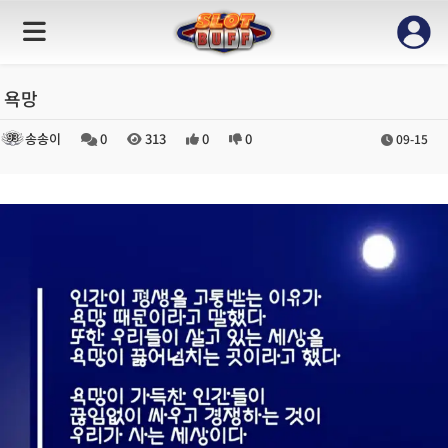
욕망
송송이
0
313
0
0
09-15