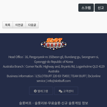
스크랩
신고
목록
이전글
다음글
Head Office : 16, Pangyoyeok-ro 192beon-gil, Bundang-gu, Seongnam-si,
Gyeonggi-do Republic of Korea
Australia Branch : Corner Pacific Highway and, Bryants Rd, Loganholme QLD 4129
Australia
Business information : (c)SLOTBUFF 220-83-75493 | TEAM BUFF | (bc)online
service |
info@slotbuff.com
텔레그램
고객센터
슬롯버프 - 슬롯리뷰·무료슬롯·신규 슬롯게임 정보