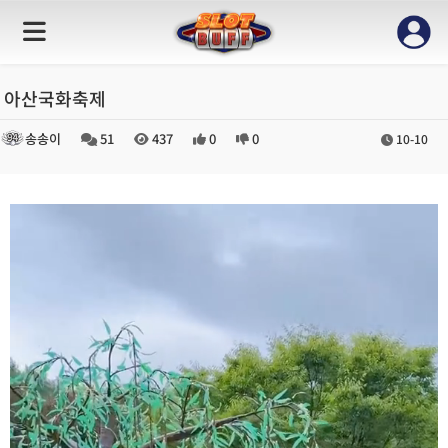
아산국화축제
송송이
51
437
0
0
10-10