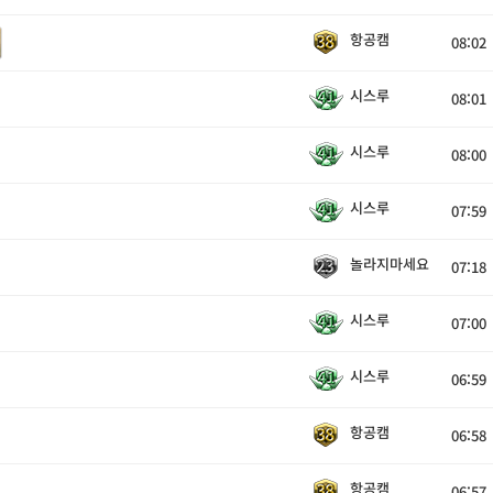
항공캠
08:02
시스루
08:01
시스루
08:00
시스루
07:59
놀라지마세요
07:18
시스루
07:00
시스루
06:59
항공캠
06:58
항공캠
06:57