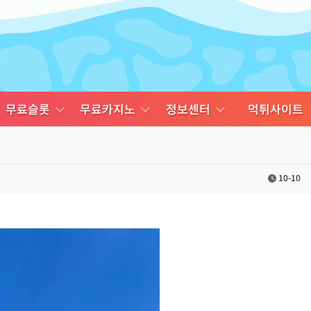
무료슬롯
무료카지노
정보센터
먹튀사이트
10-10