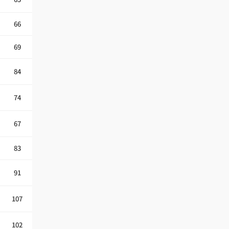
66
69
84
74
67
83
91
107
102