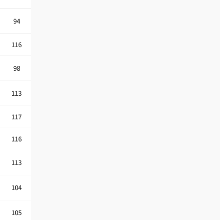
94
116
98
113
117
116
113
104
105