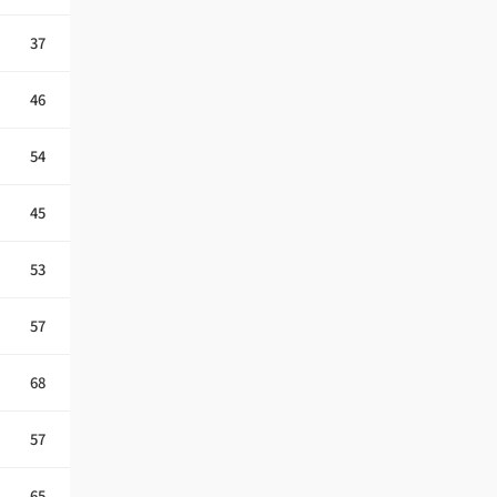
37
46
54
45
53
57
68
57
65