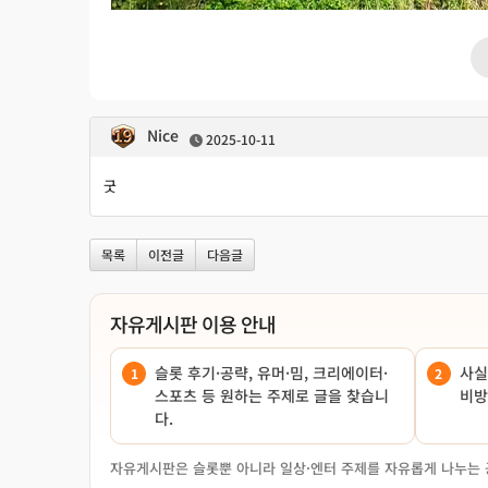
Nice
2025-10-11
굿
목록
이전글
다음글
자유게시판 이용 안내
슬롯 후기·공략, 유머·밈, 크리에이터·
사실
스포츠 등 원하는 주제로 글을 찾습니
비방
다.
자유게시판은 슬롯뿐 아니라 일상·엔터 주제를 자유롭게 나누는 