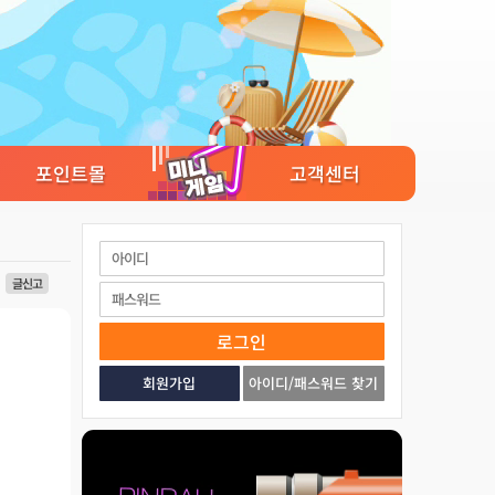
포인트몰
고객센터
글신고
로그인
회원가입
아이디/패스워드 찾기