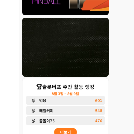
🏆
슬롯버프 주간 활동 랭킹
8월 3일 ~ 8월 9일
🥇
멍뭉
601
🥈
매일커피
548
🥉
곰돌이75
476
더보기