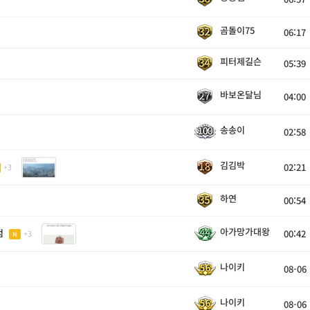
곰돌이75
06:17
피터제길슨
05:39
바보온달님
04:00
송송이
02:58
김김박
02:21
+3
하연
00:54
아가망가대왕
점
00:42
+3
N
나이키
08-06
나이키
08-06