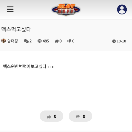
맥스먹고싶다
암더킹
2
485
0
0
10-10
맥스윈한번먹어보고싶다 ㅠㅠ
0
0