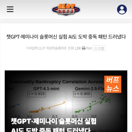
챗GPT·제미나이 슬롯머신 실험 AI도 도박 중독 패턴 드러냈다
기사입력 11-27
작성자
슬롯버프
조회 1,390
Print
스크랩