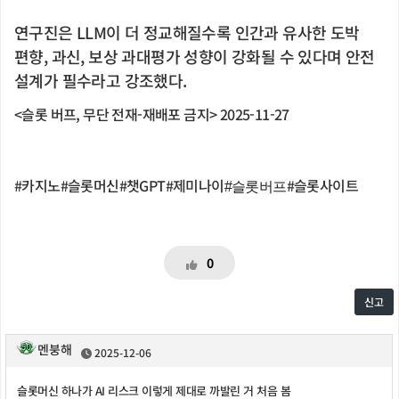
연구진은 LLM이 더 정교해질수록 인간과 유사한 도박
편향, 과신, 보상 과대평가 성향이 강화될 수 있다며 안전
설계가 필수라고 강조했다.
<슬롯 버프, 무단 전재-재배포 금지> 2025-11-27
#카지노#슬롯머신#
챗GPT#제미나이
#슬롯사이트
#슬롯버프
0
신고
멘붕해
2025-12-06
슬롯머신 하나가 AI 리스크 이렇게 제대로 까발린 거 처음 봄