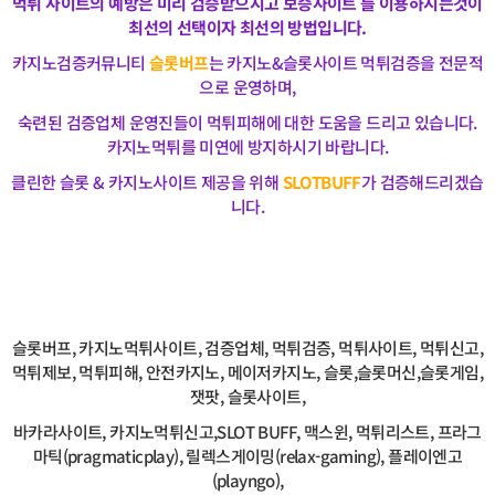
먹튀 사이트의 예방은 미리 검증받으시고 보증사이트 를 이용하시는것이
최선의 선택이자 최선의 방법입니다.
카지노검증커뮤니티
슬롯버프
는 카지노&슬롯사이트 먹튀검증을 전문적
으로 운영하며,
숙련된 검증업체 운영진들이 먹튀피해에 대한 도움을 드리고 있습니다.
카지노먹튀를 미연에 방지하시기 바랍니다.
클린한 슬롯 & 카지노사이트 제공을 위해
SLOTBUFF
가 검증해드리겠습
니다.
슬롯버프, 카지노먹튀사이트, 검증업체, 먹튀검증, 먹튀사이트, 먹튀신고,
먹튀제보, 먹튀피해, 안전카지노, 메이저카지노, 슬롯,슬롯머신,슬롯게임,
잿팟, 슬롯사이트,
바카라사이트, 카지노먹튀신고,SLOT BUFF, 맥스윈, 먹튀리스트, 프라그
마틱(pragmaticplay), 릴렉스게이밍(relax-gaming), 플레이엔고
(playngo),