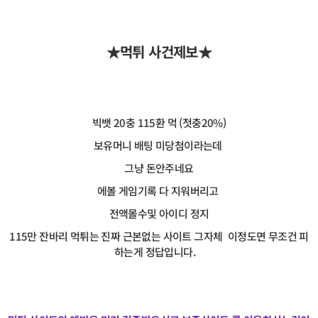
★먹튀 사건제보★
빅뱃 20충 115환 먹 (첫충20%)
보유머니 배팅 미당첨이라는데
그냥 돈안주네요
에볼 게임기록 다 지워버리고
전액몰수및 아이디 정지
115만 잔바리 먹튀는 진짜 근본없는 사이트 그자체
이정도면 무조건 피
하는게 정답입니다.