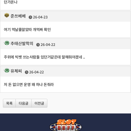
던가온나
준쓰베베
26-04-23
여기 먹날줄알았따 개먹싸 확인
추태산발학의
26-04-22
주위에 빅벳 쓰는사람들 있던거같은데 말해줘야겠네 ..
유체씨
26-04-22
저 돈 없으면 운영 왜 하냐 돈줘라
목록
다음글
이전글