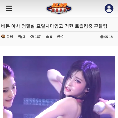
베몬 아사 엉밑살 프릴치마입고 격한 트월킹중 흔들림
븍테
3
167
0
0
05-18