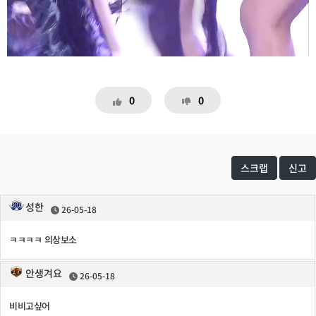
0
0
스크랩
신고
성한
26-05-18
ㅋㅋㅋㅋ 의상보소
안생겨요
26-05-18
비비고싶어