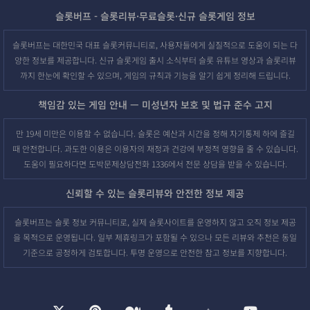
슬롯버프 - 슬롯리뷰·무료슬롯·신규 슬롯게임 정보
슬롯버프는 대한민국 대표 슬롯커뮤니티로, 사용자들에게 실질적으로 도움이 되는 다
양한 정보를 제공합니다. 신규 슬롯게임 출시 소식부터 슬롯 유튜브 영상과 슬롯리뷰
까지 한눈에 확인할 수 있으며, 게임의 규칙과 기능을 알기 쉽게 정리해 드립니다.
책임감 있는 게임 안내 — 미성년자 보호 및 법규 준수 고지
만 19세 미만은 이용할 수 없습니다. 슬롯은 예산과 시간을 정해 자기통제 하에 즐길
때 안전합니다. 과도한 이용은 이용자의 재정과 건강에 부정적 영향을 줄 수 있습니다.
도움이 필요하다면 도박문제상담전화 1336에서 전문 상담을 받을 수 있습니다.
신뢰할 수 있는 슬롯리뷰와 안전한 정보 제공
슬롯버프는 슬롯 정보 커뮤니티로, 실제 슬롯사이트를 운영하지 않고 오직 정보 제공
을 목적으로 운영됩니다. 일부 제휴링크가 포함될 수 있으나 모든 리뷰와 추천은 동일
기준으로 공정하게 검토합니다. 투명 운영으로 안전한 참고 정보를 지향합니다.