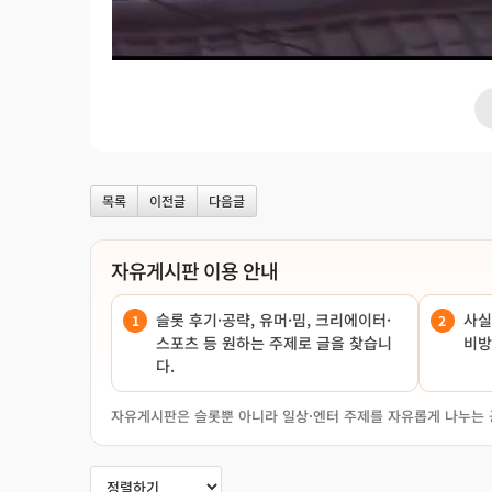
목록
이전글
다음글
자유게시판 이용 안내
슬롯 후기·공략, 유머·밈, 크리에이터·
사실
스포츠 등 원하는 주제로 글을 찾습니
비방
다.
자유게시판은 슬롯뿐 아니라 일상·엔터 주제를 자유롭게 나누는 