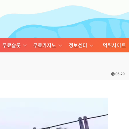
무료슬롯
무료카지노
정보센터
먹튀사이트
05-20