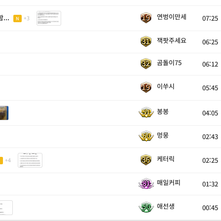
연벙이만세
...
07:25
+3
N
잭팟주세요
06:25
곰돌이75
06:12
이쑤시
05:45
봉봉
04:05
멍뭉
02:43
케터릭
02:25
+4
N
매일커피
01:32
애선생
00:45