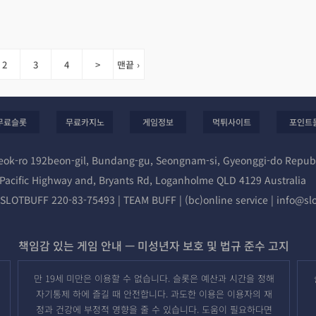
2
3
4
>
맨끝 ›
무료슬롯
무료카지노
게임정보
먹튀사이트
포인트
yeok-ro 192beon-gil, Bundang-gu, Seongnam-si, Gyeonggi-do Republ
r Pacific Highway and, Bryants Rd, Loganholme QLD 4129 Australia
c)SLOTBUFF 220-83-75493 | TEAM BUFF | (bc)online service |
info@sl
책임감 있는 게임 안내 — 미성년자 보호 및 법규 준수 고지
만 19세 미만은 이용할 수 없습니다. 슬롯은 예산과 시간을 정해
자기통제 하에 즐길 때 안전합니다. 과도한 이용은 이용자의 재
정과 건강에 부정적 영향을 줄 수 있습니다. 도움이 필요하다면