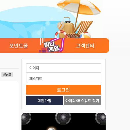
포인트몰
고객센터
글신고
로그인
회원가입
아이디/패스워드 찾기