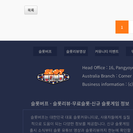
목록
1
슬롯버프
슬롯리뷰영상
커뮤니티 이벤트
Head Office : 16, Pangyo
Australia Branch : Corne
Business information : (
슬롯버프 - 슬롯리뷰·무료슬롯·신규 슬롯게임 정보
슬롯버프는 대한민국 대표 슬롯커뮤니티로, 사용자들에게 실질
적으로 도움이 되는 다양한 정보를 제공합니다. 신규 슬롯게임
출시 소식부터 슬롯 유튜브 영상과 슬롯리뷰까지 한눈에 확인할