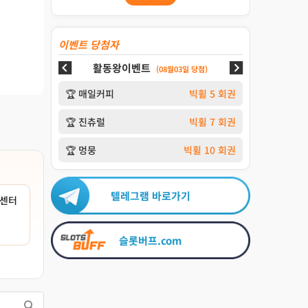
이벤트 당첨자
활동왕이벤트
(08월03일 당첨)
🏆 매일커피
빅휠 5 회권
🏆 진츄럴
빅휠 7 회권
🏆 멍뭉
빅휠 10 회권
텔레그램 바로가기
센터
슬롯버프.com