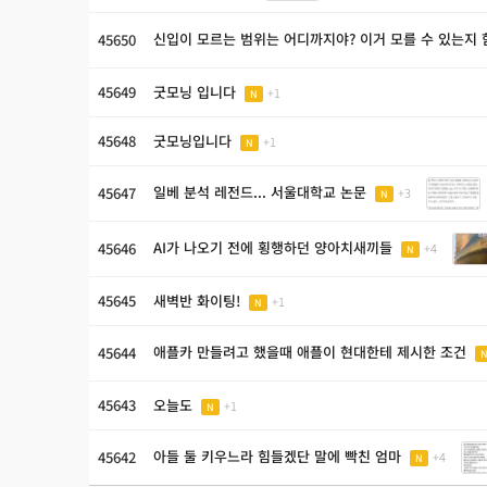
신입이 모르는 범위는 어디까지야? 이거 모를 수 있는지 함
45650
45649
굿모닝 입니다
+1
N
45648
굿모닝입니다
+1
N
일베 분석 레전드... 서울대학교 논문
45647
+3
N
AI가 나오기 전에 횡행하던 양아치새끼들
45646
+4
N
45645
새벽반 화이팅!
+1
N
애플카 만들려고 했을때 애플이 현대한테 제시한 조건
45644
45643
오늘도
+1
N
아들 둘 키우느라 힘들겠단 말에 빡친 엄마
45642
+4
N