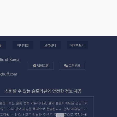
몰
미니게임
고객센터
제휴파트너
ic of Korea
텔레그램
고객센터
otbuff.com
신뢰할 수 있는 슬롯리뷰와 안전한 정보 제공
슬롯버프는 슬롯 정보 커뮤니티로, 실제 슬롯사이트를 운영하지
않고 오직 정보 제공을 목적으로 운영됩니다. 일부 제휴링크가
포함될 수 있으나 모든 리뷰와 추천은 동일 기준으로 공정하게