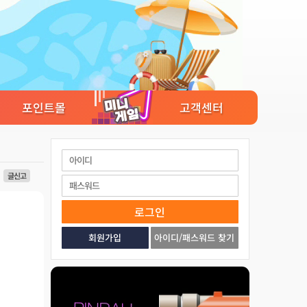
포인트몰
고객센터
글신고
로그인
회원가입
아이디/패스워드 찾기