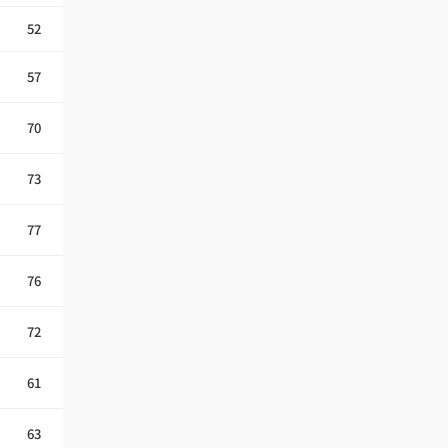
52
57
70
73
77
76
72
61
63