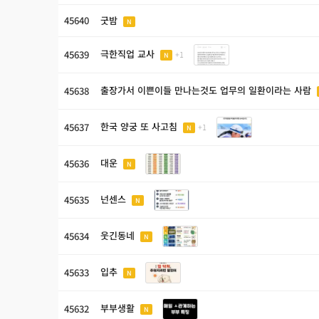
45640
굿밤
N
극한직업 교사
45639
+1
N
출장가서 이쁜이들 만나는것도 업무의 일환이라는 사람
45638
한국 양궁 또 사고침
45637
+1
N
대운
45636
N
넌센스
45635
N
웃긴동네
45634
N
입추
45633
N
부부생활
45632
N