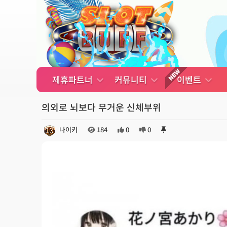
제휴파트너
커뮤니티
이벤트
의외로 뇌보다 무거운 신체부위
나이키
184
0
0