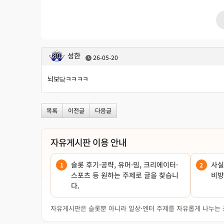
성한
26-05-20
뇌보닼ㅋㅋㅋㅋ
목록
이전글
다음글
자유게시판 이용 안내
슬롯 후기·공략, 유머·밈, 크리에이터·
사실
스포츠 등 원하는 주제로 글을 찾습니
비방
다.
자유게시판은 슬롯뿐 아니라 일상·엔터 주제를 자유롭게 나누는 