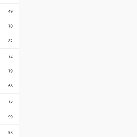
49
70
82
72
79
68
75
99
98