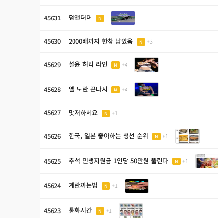
덤앤더머
45631
N
45630
2000배까지 한참 남았음
+3
N
설윤 허리 라인
45629
+4
N
옐 노란 끈나시
45628
+4
N
45627
맛저하세요
+1
N
한국, 일본 좋아하는 생선 순위
45626
+1
N
추석 민생지원금 1인당 50만원 풀린다
45625
+1
N
계란까는법
45624
+1
N
통화시간
45623
+1
N