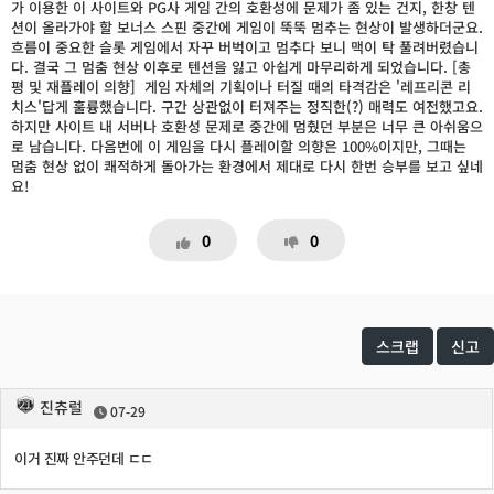
가 이용한 이 사이트와 PG사 게임 간의 호환성에 문제가 좀 있는 건지, 한창 텐
션이 올라가야 할 보너스 스핀 중간에 게임이 뚝뚝 멈추는 현상이 발생하더군요.
흐름이 중요한 슬롯 게임에서 자꾸 버벅이고 멈추다 보니 맥이 탁 풀려버렸습니
다. 결국 그 멈춤 현상 이후로 텐션을 잃고 아쉽게 마무리하게 되었습니다.
​[총
평 및 재플레이 의향]
게임 자체의 기획이나 터질 때의 타격감은 '레프리콘 리
치스'답게 훌륭했습니다. 구간 상관없이 터져주는 정직한(?) 매력도 여전했고요.
하지만 사이트 내 서버나 호환성 문제로 중간에 멈췄던 부분은 너무 큰 아쉬움으
로 남습니다. 다음번에 이 게임을 다시 플레이할 의향은 100%이지만, 그때는
멈춤 현상 없이 쾌적하게 돌아가는 환경에서 제대로 다시 한번 승부를 보고 싶네
요!
0
0
스크랩
신고
진츄럴
07-29
이거 진짜 안주던데 ㄷㄷ