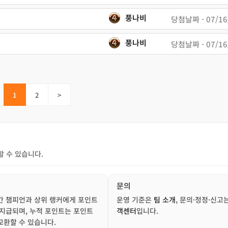
풍나비
당첨날짜 - 07/16
풍나비
당첨날짜 - 07/16
1
2
>
 수 있습니다.
문의
간 챔피언과 상위 랭커에게 포인트
운영 기준은
팀 소개
, 문의·정정·신고
 지급되며, 누적 포인트는 포인트
객센터
입니다.
교환할 수 있습니다.