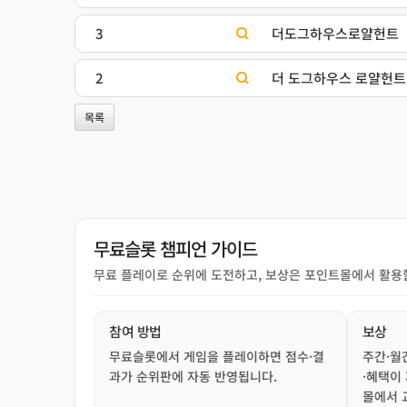
3
더도그하우스로얄헌트
2
더 도그하우스 로얄헌트
목록
무료슬롯 챔피언 가이드
무료 플레이로 순위에 도전하고, 보상은 포인트몰에서 활용할
참여 방법
보상
무료슬롯에서 게임을 플레이하면 점수·결
주간·월
과가 순위판에 자동 반영됩니다.
·혜택이
몰에서 