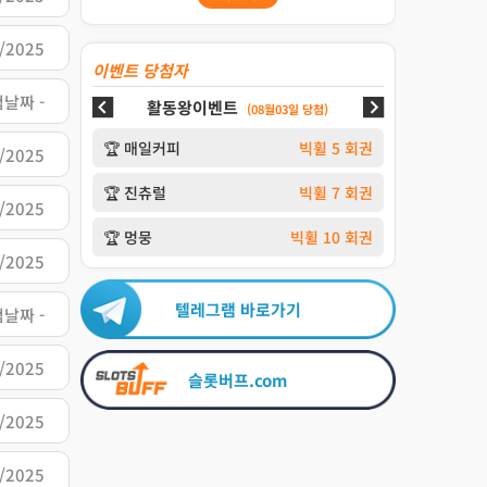
/2025
이벤트 당첨자
날짜 -
활동왕이벤트
(08월03일 당첨)
🏆 매일커피
빅휠 5 회권
/2025
🏆 진츄럴
빅휠 7 회권
/2025
🏆 멍뭉
빅휠 10 회권
/2025
텔레그램 바로가기
날짜 -
/2025
슬롯버프.com
/2025
/2025