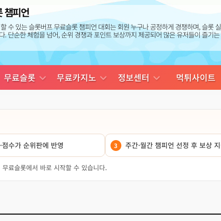
 챔피언
할 수 있는 슬롯버프 무료슬롯 챔피언 대회는 회원 누구나 공정하게 경쟁하며, 슬롯 
. 단순한 체험을 넘어, 순위 경쟁과 포인트 보상까지 제공되어 많은 유저들이 즐기는
무료슬롯
무료카지노
정보센터
먹튀사이트
·점수가 순위판에 반영
주간·월간 챔피언 선정 후 보상 
 무료슬롯에서 바로 시작할 수 있습니다.