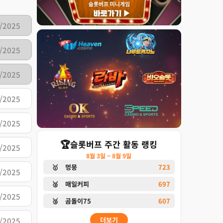
/2025
/2025
/2025
/2025
/2025
🏆
슬롯버프 주간 활동 랭킹
/2025
8월 3일 ~ 8월 9일
🥇
멍뭉
723
/2025
🥈
매일커피
697
/2025
🥉
곰돌이75
607
더보기
/2025