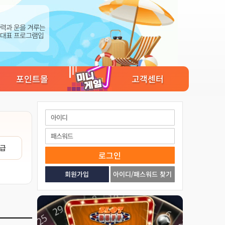
실력과 운을 겨루는
 대표 프로그램입
포인트몰
고객센터
지급
로그인
회원가입
아이디/패스워드 찾기