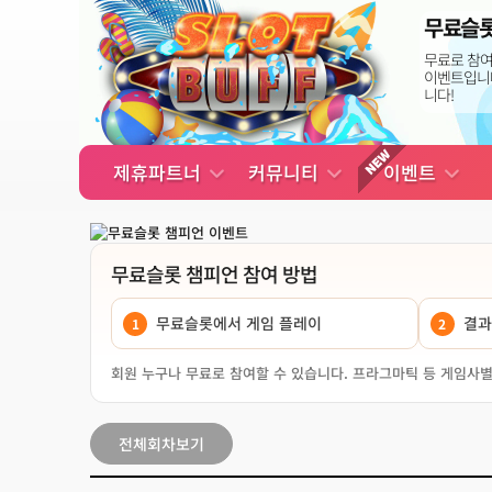
무료슬롯
무료로 참여
이벤트입니다
니다!
제휴파트너
커뮤니티
이벤트
무료슬롯 챔피언 참여 방법
무료슬롯에서 게임 플레이
결과
회원 누구나 무료로 참여할 수 있습니다. 프라그마틱 등 게임사별
전체회차보기