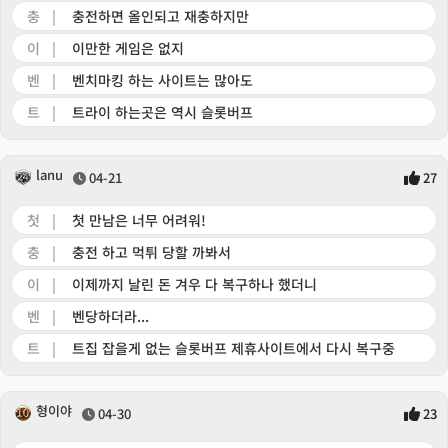
충 |
충전하면 올인되고 재충하지만
이 |
이만한 게임은 없지
벤 |
벤치마킹 하는 사이트는 많아도
트 |
트라이 하는곳은 역시 슬롯버프
lanu
04-21
27
첫 |
첫 만남은 너무 어려워!
충 |
충전 하고 먹튀 당할 까봐서
이 |
이제까지 날린 돈 겨우 다 복구하나 했더니
벤 |
벤당하더라...
트 |
트집 잡을게 없는 슬롯버프 제휴사이트에서 다시 복구중
형이야
04-30
23