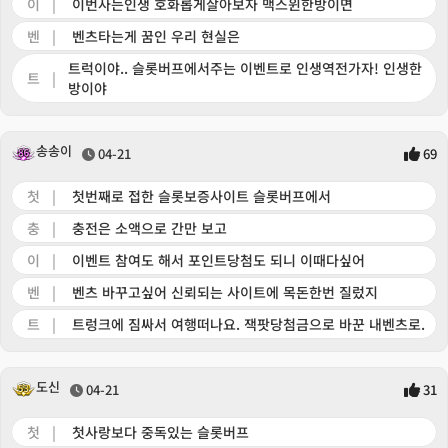
이 |
이번사는인생 호화롭게살아보자 맥스윈한방이면
벤 |
벤츠타는게 꿈인 우리 현실은
트럭이야.. 슬롯버프에서주는 이벤트로 인생역전가자! 인생한
트 |
방이야
송송이
04-21
69
첫 |
첫번째로 접한 슬롯보증사이트 슬롯버프에서
충 |
충전은 소액으로 간만 보고
이 |
이벤트 참여도 해서 포인트당첨도 되니 이때다싶어
벤 |
벤츠 바꾸고싶어 신뢰되는 사이트에 목돈한번 질렀지
트 |
트렁크에 짐싸서 여행떠나요. 잭팟당첨금으로 바꾼 내벤츠로.
도신
04-21
31
첫 |
첫사랑보다 중독있는 슬롯버프