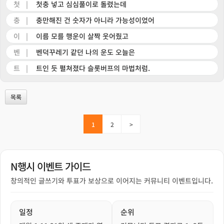
첫 |
첫충 넣고 심심풀이로 돌렸는데
충 |
충만해진 건 숫자가 아니라 가능성이었어
이 |
이름 모를 행운이 살짝 웃어줬고
벤 |
벤덕꾸레기 같던 나의 운도 오늘은
트 |
트인 듯 펼쳐졌다 슬롯버프의 마법처럼.
목록
1
2
>
N행시 이벤트 가이드
창의적인 글쓰기와 투표가 보상으로 이어지는 커뮤니티 이벤트입니다.
일정
순위