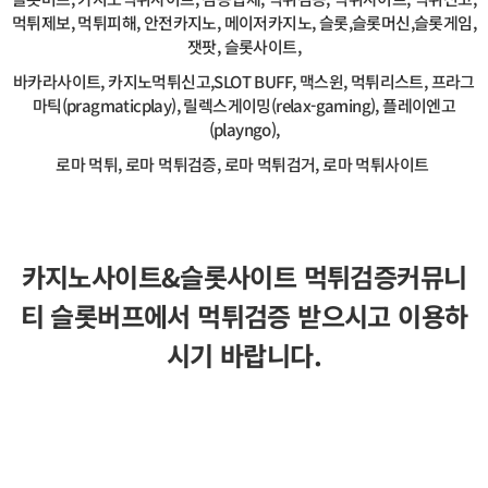
먹튀제보, 먹튀피해, 안전카지노, 메이저카지노, 슬롯,슬롯머신,슬롯게임,
잿팟, 슬롯사이트,
바카라사이트, 카지노먹튀신고,SLOT BUFF, 맥스윈, 먹튀리스트, 프라그
마틱(pragmaticplay), 릴렉스게이밍(relax-gaming), 플레이엔고
(playngo),
로마 먹튀, 로마 먹튀검증, 로마 먹튀검거, 로마 먹튀사이트
카지노사이트&슬롯사이트 먹튀검증커뮤니
티 슬롯버프에서 먹튀검증 받으시고 이용하
시기 바랍니다.