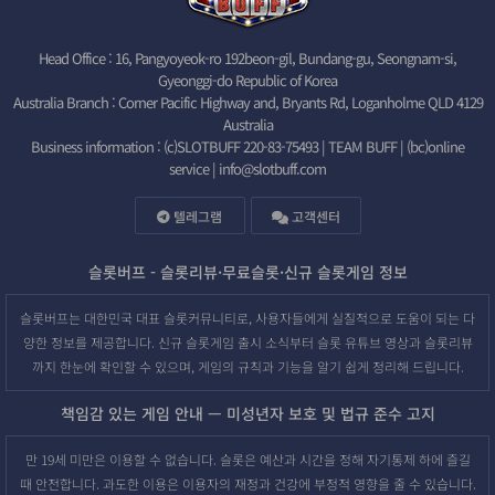
Head Office : 16, Pangyoyeok-ro 192beon-gil, Bundang-gu, Seongnam-si,
Gyeonggi-do Republic of Korea
Australia Branch : Corner Pacific Highway and, Bryants Rd, Loganholme QLD 4129
Australia
Business information : (c)SLOTBUFF 220-83-75493 | TEAM BUFF | (bc)online
service |
info@slotbuff.com
텔레그램
고객센터
슬롯버프 - 슬롯리뷰·무료슬롯·신규 슬롯게임 정보
슬롯버프는 대한민국 대표 슬롯커뮤니티로, 사용자들에게 실질적으로 도움이 되는 다
양한 정보를 제공합니다. 신규 슬롯게임 출시 소식부터 슬롯 유튜브 영상과 슬롯리뷰
까지 한눈에 확인할 수 있으며, 게임의 규칙과 기능을 알기 쉽게 정리해 드립니다.
책임감 있는 게임 안내 — 미성년자 보호 및 법규 준수 고지
만 19세 미만은 이용할 수 없습니다. 슬롯은 예산과 시간을 정해 자기통제 하에 즐길
때 안전합니다. 과도한 이용은 이용자의 재정과 건강에 부정적 영향을 줄 수 있습니다.