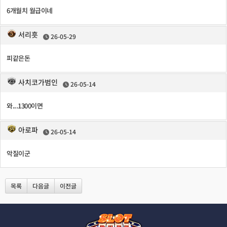
6개월치 월급이네
서리흣
26-05-29
피같은돈
사치코가범인
26-05-14
와...1300이면
아로파
26-05-14
악질이군
목록
다음글
이전글