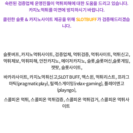
숙련된 검증업체 운영진들이 먹튀피해에 대한 도움을 드리고 있습니다.
카지노먹튀를 미연에 방지하시기 바랍니다.
클린한 슬롯 & 카지노사이트 제공을 위해
SLOTBUFF
가 검증해드리겠습
니다.
슬롯버프, 카지노먹튀사이트, 검증업체, 먹튀검증, 먹튀사이트, 먹튀신고,
먹튀제보, 먹튀피해, 안전카지노, 메이저카지노, 슬롯,슬롯머신,슬롯게임,
잿팟, 슬롯사이트,
바카라사이트, 카지노먹튀신고,SLOT BUFF, 맥스윈, 먹튀리스트, 프라그
마틱(pragmaticplay), 릴렉스게이밍(relax-gaming), 플레이엔고
(playngo),
스콜피온 먹튀, 스콜피온 먹튀검증, 스콜피온 먹튀검거, 스콜피온 먹튀사
이트