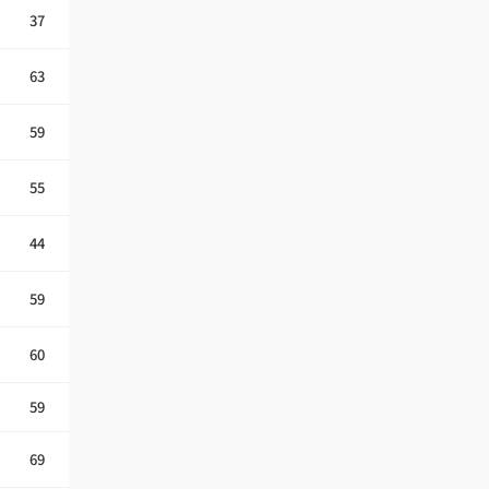
37
63
59
55
44
59
60
59
69