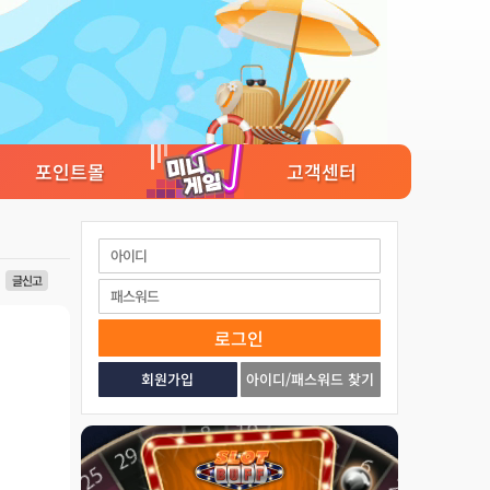
포인트몰
고객센터
글신고
로그인
회원가입
아이디/패스워드 찾기