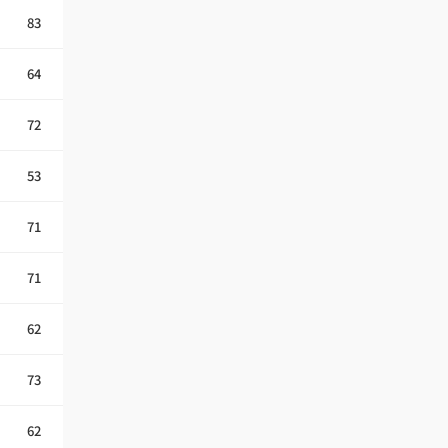
83
64
72
53
71
71
62
73
62