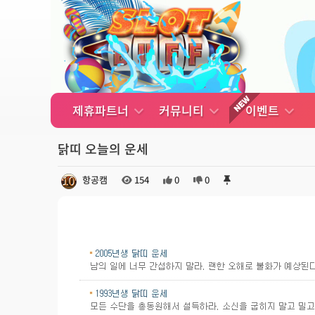
제휴파트너
커뮤니티
이벤트
닭띠 오늘의 운세
항공캠
154
0
0