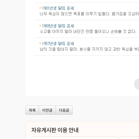
목록
이전글
다음글
자유게시판 이용 안내