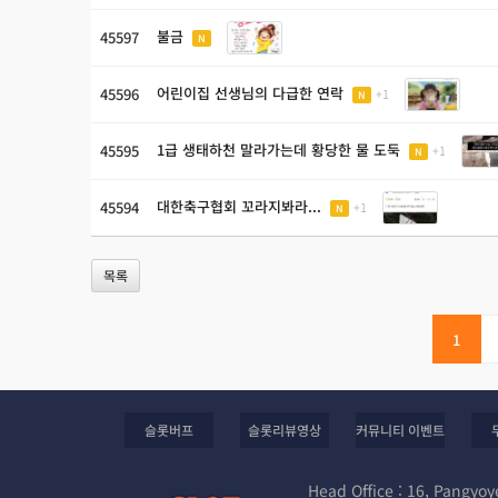
불금
45597
N
어린이집 선생님의 다급한 연락
45596
+1
N
1급 생태하천 말라가는데 황당한 물 도둑
45595
+1
N
대한축구협회 꼬라지봐라...
45594
+1
N
목록
1
슬롯버프
슬롯리뷰영상
커뮤니티 이벤트
Head Office : 16, Pangyo