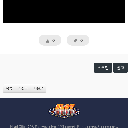
0
0
스크랩
신고
목록
이전글
다음글
Head Office : 16, Pangyoyeok-ro 192beon-gil, Bundang-gu, Seongnam-si,