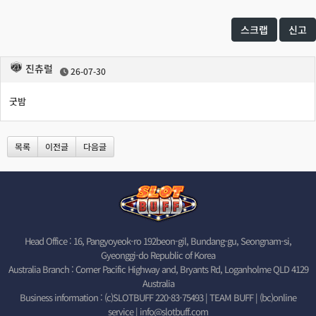
스크랩
신고
진츄럴
26-07-30
굿밤
목록
이전글
다음글
Head Office : 16, Pangyoyeok-ro 192beon-gil, Bundang-gu, Seongnam-si,
Gyeonggi-do Republic of Korea
Australia Branch : Corner Pacific Highway and, Bryants Rd, Loganholme QLD 4129
Australia
Business information : (c)SLOTBUFF 220-83-75493 | TEAM BUFF | (bc)online
service |
info@slotbuff.com