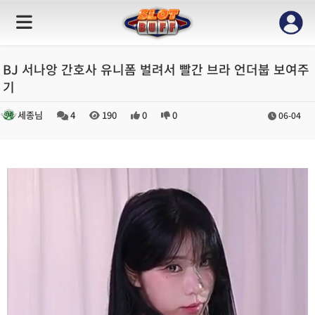
BJ 서나앙 간호사 유니폼 벌려서 빨간 브라 언더붑 보여주
기
세종님
4
190
0
0
06-04