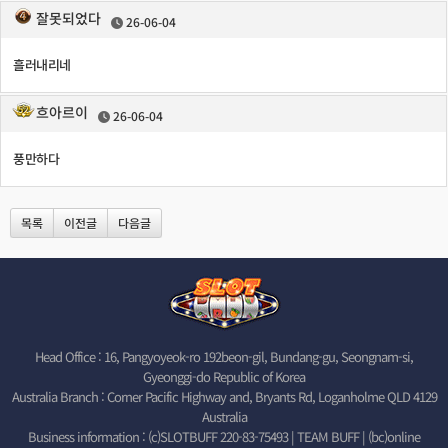
잘못되었다
26-06-04
흘러내리네
흐아르이
26-06-04
풍만하다
목록
이전글
다음글
Head Office : 16, Pangyoyeok-ro 192beon-gil, Bundang-gu, Seongnam-si,
Gyeonggi-do Republic of Korea
Australia Branch : Corner Pacific Highway and, Bryants Rd, Loganholme QLD 4129
Australia
Business information : (c)SLOTBUFF 220-83-75493 | TEAM BUFF | (bc)online