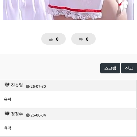
0
0
스크랩
신고
진츄럴
26-07-30
육덕
청정수
26-06-04
육떡