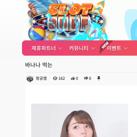
제휴파트너
커뮤니티
이벤트
바나나 먹는
항공캠
162
0
0