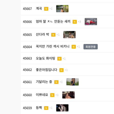
계곡
45667
+1
N
엄마 말 ㅈㄴ 안듣는 새끼
45666
+3
N
산다라 박
45665
+1
N
꼭지만 가린 섹시 비키니
45664
+1
회원전용
N
45663
오늘도 화이팅
+1
N
45662
좋은아침입니다
+1
N
기달리는 중
45661
+1
N
이쁘네요
45660
+1
N
등짝
45659
+1
N