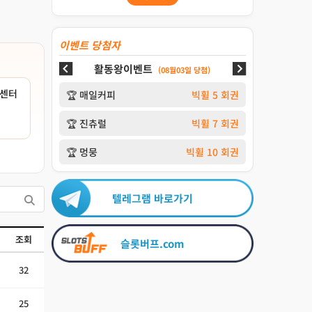
이벤트 당첨자
활동왕이벤트
(08월03일 당첨)
센터
🏆 매일커피
빅휠 5 회권
🏆 진츄럴
빅휠 7 회권
🏆 멍뭉
빅휠 10 회권
텔레그램 바로가기
조회
슬롯버프.com
32
25