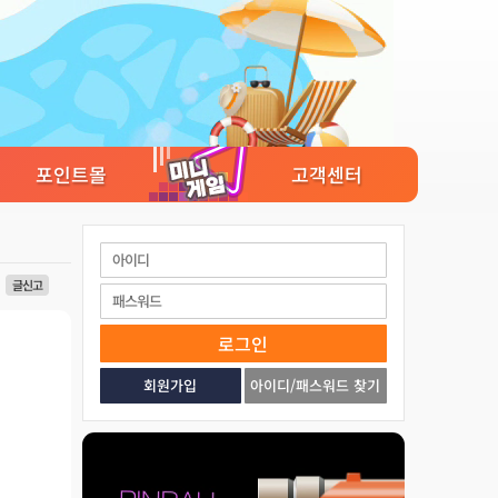
포인트몰
고객센터
글신고
로그인
회원가입
아이디/패스워드 찾기