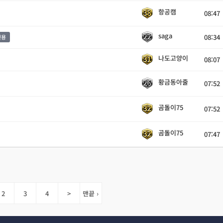
항공캠
08:47
saga
08:34
전용
나도고양이
08:07
황금동아줄
07:52
곰돌이75
07:52
곰돌이75
07:47
2
3
4
>
맨끝 ›